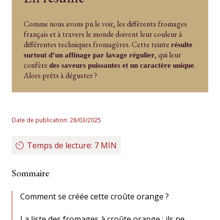
Comme nous avons pu le voir, les différents fromages
français et à travers le monde doivent leur couleur à
différentes techniques fromagères. Cette teinte
résulte
, qui leur
surtout d’un affinage par lavage régulier
confère
.
des saveurs puissantes et un caractère unique
Alors prêts à déguster ?
Date de publication: 28/03/2025
Temps de lecture: 7 MIN
Sommaire
Comment se créée cette croûte orange ?
La liste des fromages à croûte orange : ils ne