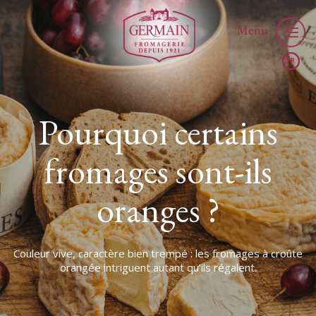
Menu
Pourquoi certains
fromages sont-ils
oranges ?
Couleur vive, caractère bien trempé : les fromages à croûte
orangée intriguent autant qu’ils régalent.