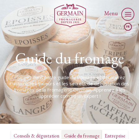
Menu
Guide du fromage
Plongez dans notre guide du fromage et découvrez
l’histoire, les saveurs et les secrets de dégustation des
fromages de la Fromagerie Germain. Apprenez à les
apprécier comme un expert !
Conseils & dégustation
Guide du fromage
Entreprise