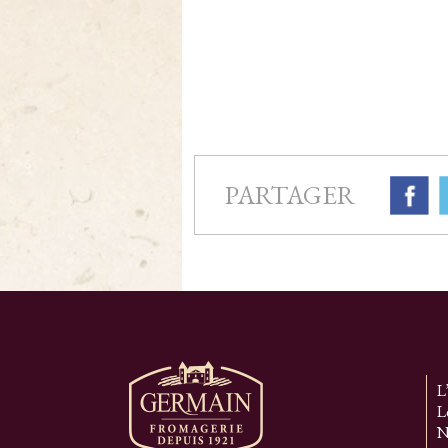
PARTAGER
L
L
N