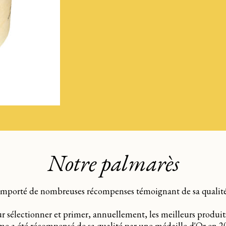
Notre palmarès
emporté de nombreuses récompenses témoignant de sa qualité, f
électionner et primer, annuellement, les meilleurs produits de
e a été récompensé de sa qualité par une médaille d'Or en 2