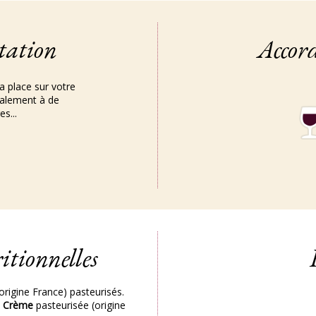
tation
Accor
a place sur votre
galement à de
s...
itionnelles
origine France) pasteurisés.
,
Crème
pasteurisée (origine