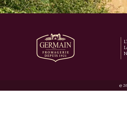
L
L
N
@ 20