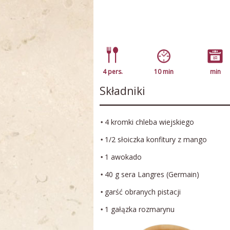
4 pers.
10 min
min
Składniki
4 kromki chleba wiejskiego
1/2 słoiczka konfitury z mango
1 awokado
40 g sera Langres (Germain)
garść obranych pistacji
1 gałązka rozmarynu