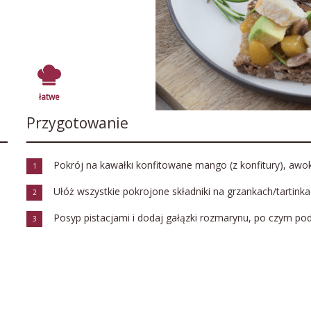
łatwe
Przygotowanie
Pokrój na kawałki konfitowane mango (z konfitury), awok
1
Ułóż wszystkie pokrojone składniki na grzankach/tartinka
2
Posyp pistacjami i dodaj gałązki rozmarynu, po czym po
3