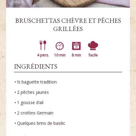
BRUSCHETTAS CHÈVRE ET PÊCHES
GRILLÉES
4 pers.
10 min
8 min
facile
INGRÉDIENTS
½ baguette tradition
2 pêches jaunes
1 gousse d’ail
2 crottins Germain
Quelques brins de basilic