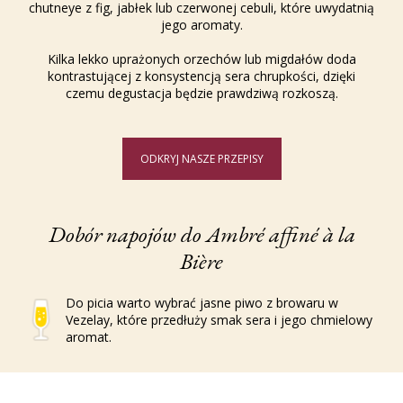
chutneye z fig, jabłek lub czerwonej cebuli, które uwydatnią
jego aromaty.
Kilka lekko uprażonych orzechów lub migdałów doda
kontrastującej z konsystencją sera chrupkości, dzięki
czemu degustacja będzie prawdziwą rozkoszą.
ODKRYJ NASZE PRZEPISY
Dobór napojów do Ambré affiné à la
Bière
Do picia warto wybrać jasne piwo z browaru w
Vezelay, które przedłuży smak sera i jego chmielowy
aromat.