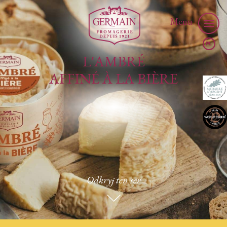
Menu
L'AMBRÉ
AFFINÉ À LA BIÈRE
Odkryj ten ser