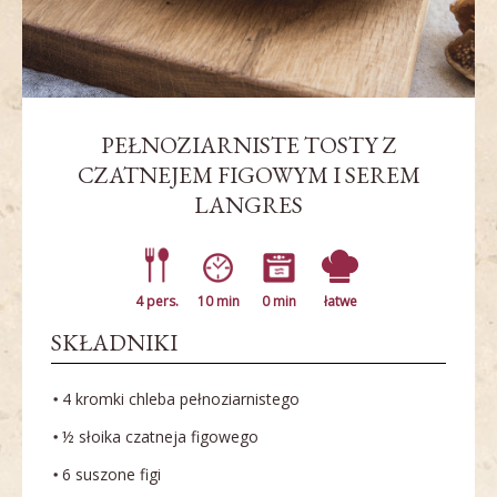
PEŁNOZIARNISTE TOSTY Z
CZATNEJEM FIGOWYM I SEREM
LANGRES
4 pers.
10 min
0 min
łatwe
SKŁADNIKI
4 kromki chleba pełnoziarnistego
½ słoika czatneja figowego
6 suszone figi