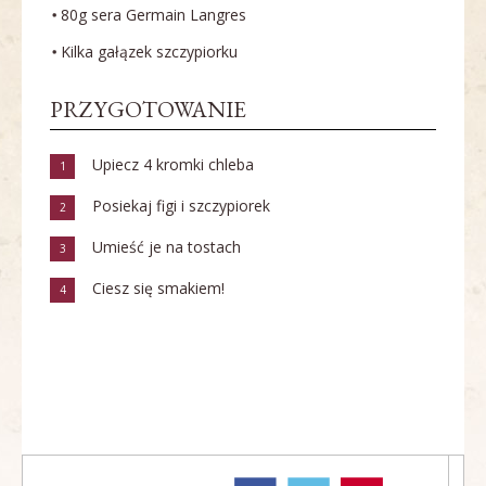
80g sera Germain Langres
Kilka gałązek szczypiorku
PRZYGOTOWANIE
Upiecz 4 kromki chleba
1
Posiekaj figi i szczypiorek
2
Umieść je na tostach
3
Ciesz się smakiem!
4