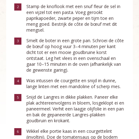
Stamp de knoflook met een snuf fleur de sel in
2
een vijzel tot een pasta. Voeg gerookt
paprikapoeder, zwarte peper en tijm toe en
meng goed. Bestrijk de côte de bœuf met dit
mengsel.
Smelt de boter in een grote pan. Schroei de côte
3
de bœuf op hoog vuur 3–4 minuten per kant
dicht tot er een mooie goudbruine korst
ontstaat. Leg het vlees in een ovenschaal en
gaar 10–15 minuten in de oven (afhankelijk van
de gewenste garing).
Was intussen de courgette en snijd in dunne,
4
lange linten met een mandoline of scherp mes.
Snijd de Langres in dikke plakken. Paneer elke
5
plak achtereenvolgens in bloem, losgeklopt ei en
paneermeel. Verhit een laagje olijfolie in een pan
en bak de gepaneerde Langres-plakken
goudbruin en krokant.
Wikkel elke portie kaas in een courgettelint
6
(involtini). Doe de tomatensaus op de bodem