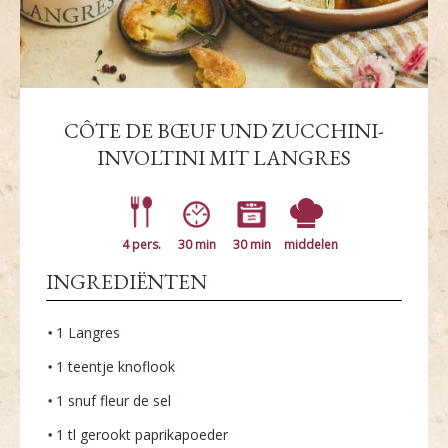
CÔTE DE BŒUF UND ZUCCHINI-
INVOLTINI MIT LANGRES
4 pers.
30 min
30 min
middelen
INGREDIËNTEN
1 Langres
1 teentje knoflook
1 snuf fleur de sel
1 tl gerookt paprikapoeder