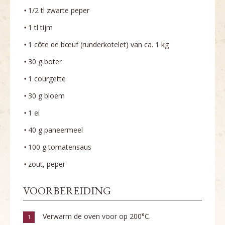
1/2 tl zwarte peper
1 tl tijm
1 côte de bœuf (runderkotelet) van ca. 1 kg
30 g boter
1 courgette
30 g bloem
1 ei
40 g paneermeel
100 g tomatensaus
zout, peper
VOORBEREIDING
Verwarm de oven voor op 200°C.
1