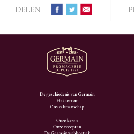
DELEN
P
De geschiedenis van Germain
Het terroir
Ons vakmanschap
Onze kazen
Onze recepten
De Germain webboetiek