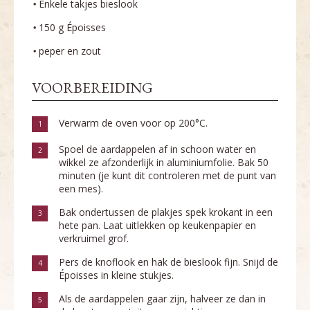
Enkele takjes bieslook
150 g Époisses
peper en zout
VOORBEREIDING
Verwarm de oven voor op 200°C.
1
Spoel de aardappelen af in schoon water en
2
wikkel ze afzonderlijk in aluminiumfolie. Bak 50
minuten (je kunt dit controleren met de punt van
een mes).
Bak ondertussen de plakjes spek krokant in een
3
hete pan. Laat uitlekken op keukenpapier en
verkruimel grof.
Pers de knoflook en hak de bieslook fijn. Snijd de
4
Époisses in kleine stukjes.
Als de aardappelen gaar zijn, halveer ze dan in
5