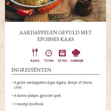
AARDAPPELEN GEVULD MET
EPOISSES KAAS
4 pers.
15 min
55 min
makkelijk
INGREDIËNTEN
4 grote aardappelen (type Agata, Bintje of Mona
Lisa)
4 dunne plakjes gerookt spek
1 teentje knoflook