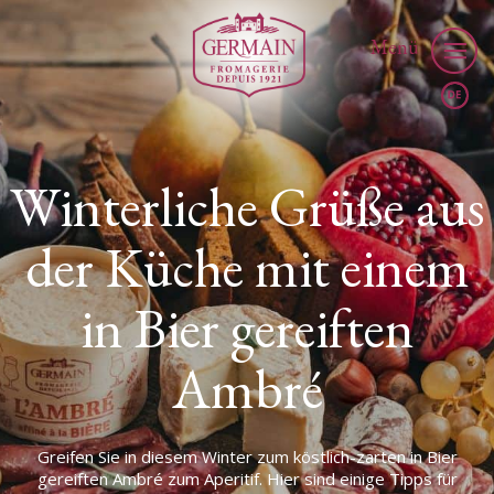
Menü
Winterliche Grüße aus
der Küche mit einem
in Bier gereiften
Ambré
Greifen Sie in diesem Winter zum köstlich-zarten in Bier
gereiften Ambré zum Aperitif. Hier sind einige Tipps für